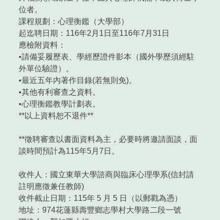
位者。
課程規劃：心理衡鑑（大學部）
起迄聘日期：116年2月1日至116年7月31日
應檢附資料：
•請備妥履歷表、學經歷證件影本（國外學歷須經駐
外單位驗證）。
•最近五年內著作目錄(若無則免)。
•其他有利審查之資料。
•心理衡鑑教學計劃表。
**以上資料恕不退件**
**徵聘審查以書面資料為主，必要時將邀請面談，面
談時間預計為115年5月7日。
收件人：國立東華大學諮商與臨床心理學系(信封請
註明應徵兼任教師)
收件截止日期：115年 5 月 5 日（以郵戳為憑）
地址：974花蓮縣壽豐鄉志學村大學路二段一號