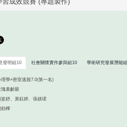
習成效競賽 (專題製作)
意發明組10
社會關懷實作參與組10
學術研究發展潛能組
心理學×密室逃脫7.0(第一名)
玫瑰童齡眼
劉姿妤、黃鈺婷、張媄珺
劉効樺