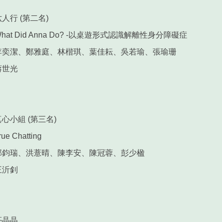
六人行 (第二名)
hat Did Anna Do? -以桌遊形式認識解離性身分障礙症
李奕潔、鄭雅庭、林楷琪、葉佳耘、吳若瑜、張瑜珊
蔣世光
真心小組 (第三名)
rue Chatting
郭鈞瑞、洪薏晴、陳李安、陳冠蓉、彭少楹
王沂釗
亮晶晶