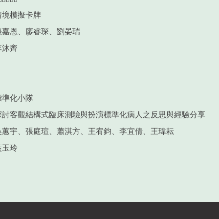
情境模擬卡牌
張嘉恩、廖睿琛、劉晏瑞
李沐齊
標準化小隊
探討客觀結構式臨床測驗與扮演標準化病人之反思與經驗分享
吳蕙宇、張庭瑄、蕭淇方、王宥鈞、李宜倩、王瑋耘
藍玉玲