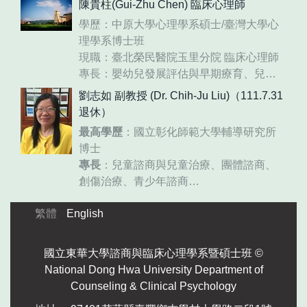
陳貴柱(Gui-Zhu Chen) 臨床心理師
學歷：中原大學心理學系碩士/臺灣大學心
理學系博士班
現職：臺北榮民醫院玉里分院 臨床心理師
專長：嬰幼兒發展評估與早期療育、兒童
與青少年心理衡鑑與心理治療、行為改變
劉志如 副教授 (Dr. Chih-Ju Liu)（111.7.31
技術
退休）
最高學歷
：國立彰化師範大學輔導研究所
博士
專長
：兒童諮商與兒童治療、團體諮商、
創傷治療、青少年諮商
E-mail
：ljr AT gms.ndhu.edu.tw
繁體
English
國立東華大學諮商與臨床心理學系暨碩士班 ©
National Dong Hwa University Department of
Counseling & Clinical Psychology